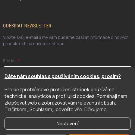
ODEBÍRAT NEWSLETTER
Vložte svůj e-mail a my vám budeme zasílat informace o nových
produktech na našem e-shopu.
E-MAIL
Dáte nám souhlas s používáním cookies, prosím?
Pro bezproblémové prohlížení stránek používáme
Odesláním potvrzuji, že jsem se seznámil/a se zásadami
technické, analytické a profilující cookies. Pomáhají nám
ochrany osobních údajů. Úplné znění naleznete
zde
zlepšovat web a zobrazovat vám relevantní obsah.
PŘIHLÁSIT SE
Tlačítkem ,,Souhlasím,, povolíte vše. Děkujeme.
Nastavení