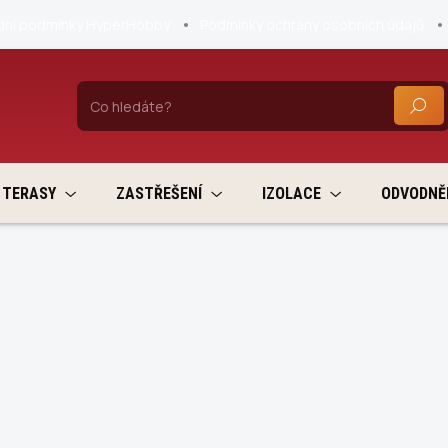
ní podmínky HyperHobby
Podmínky ochrany osobních údajů
HLEDA
TERASY
ZASTŘEŠENÍ
IZOLACE
ODVODNĚ