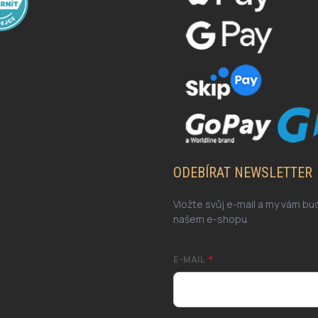
ODEBÍRAT NEWSLETTER
Vložte svůj e-mail a my vám b
našem e-shopu.
E-MAIL