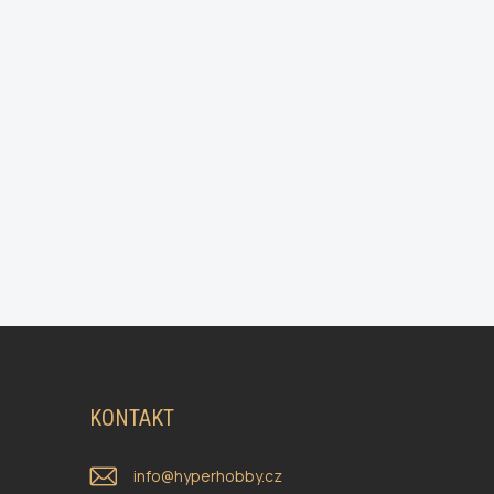
KONTAKT
info
@
hyperhobby.cz