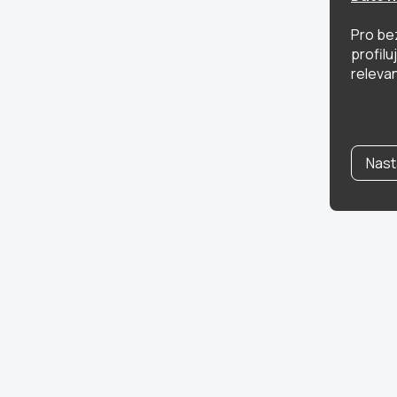
Pro be
profil
relevan
Nast