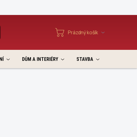
Reklamace a vratky
Prázdný košík
T
Nákupní
košík
NÍ
DŮM A INTERIÉRY
STAVBA
VÝPRODEJ