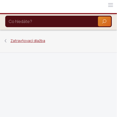
Přejít
na
obsah
HLEDAT
Zatravňovací dlažba