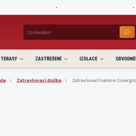
ní podmínky HyperHobby
Podmínky ochrany osobních údajů
HLEDA
TERASY
ZASTŘEŠENÍ
IZOLACE
ODVODNĚ
ože
Zatravňovací dlažba
Zatravňovací tvárnice Covergri