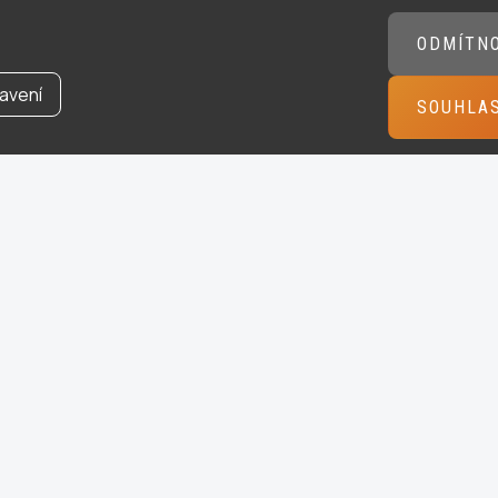
ODMÍTN
avení
SOUHLA