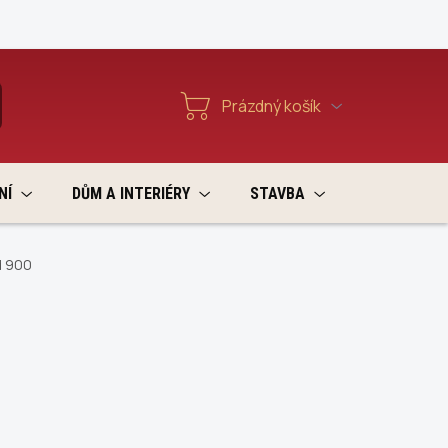
Reklamace a vratky
Prázdný košík
T
Nákupní
košík
NÍ
DŮM A INTERIÉRY
STAVBA
VÝPRODEJ
d 900