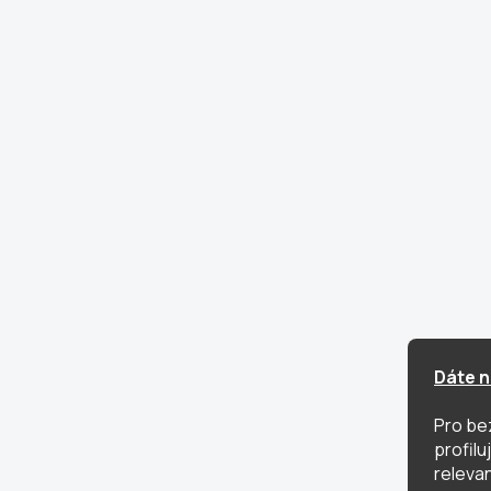
Dáte n
Pro be
profil
relevan