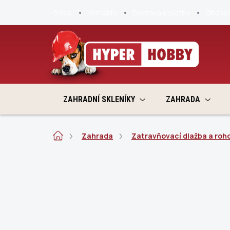
Přejít
O nás
Kontakty
Doprava a platby
Obchod
na
obsah
ZAHRADNÍ SKLENÍKY
ZAHRADA
Domů
Zahrada
Zatravňovací dlažba a roh