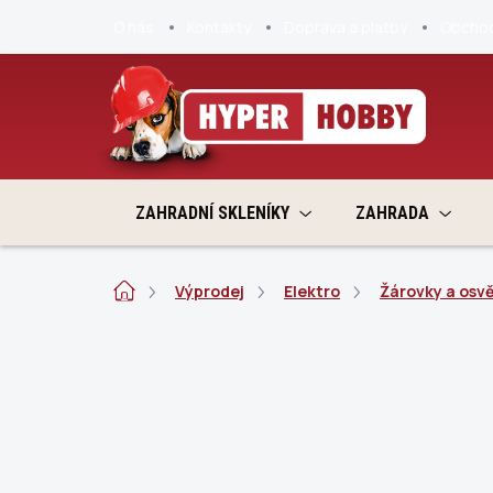
Přejít
O nás
Kontakty
Doprava a platby
Obchod
na
obsah
ZAHRADNÍ SKLENÍKY
ZAHRADA
Domů
Výprodej
Elektro
Žárovky a osvě