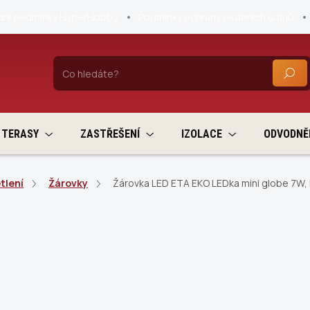
ní podmínky HyperHobby
Podmínky ochrany osobních údajů
HLEDA
TERASY
ZASTŘEŠENÍ
IZOLACE
ODVODNĚ
tlení
Žárovky
Žárovka LED ETA EKO LEDka mini globe 7W, E