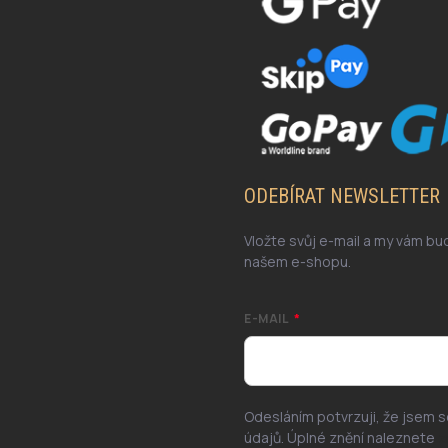
ODEBÍRAT NEWSLETTER
Vložte svůj e-mail a my vám b
našem e-shopu.
E-MAIL
Odesláním potvrzuji, že jsem 
údajů. Úplné znění naleznete
z