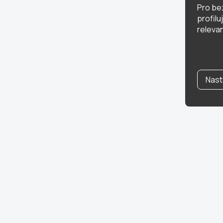
Pro be
profil
relevan
Nast