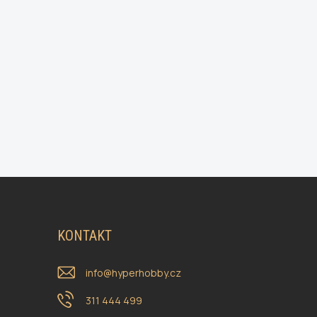
KONTAKT
info
@
hyperhobby.cz
311 444 499