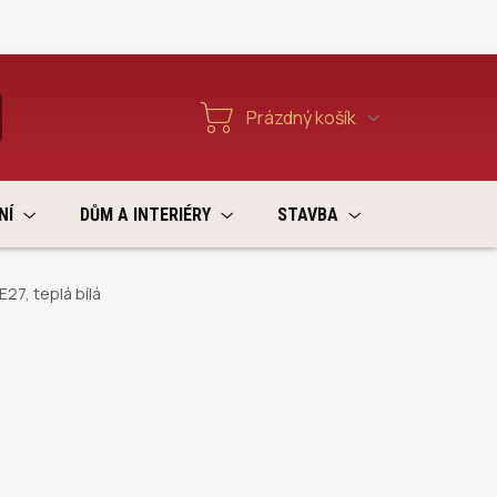
Reklamace a vratky
Prázdný košík
T
Nákupní
košík
NÍ
DŮM A INTERIÉRY
STAVBA
VÝPRODEJ
27, teplá bílá