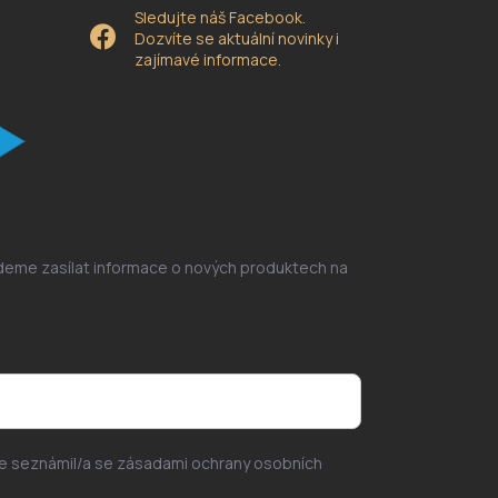
Sledujte náš Facebook.
Dozvíte se aktuální novinky i
zajímavé informace.
udeme zasílat informace o nových produktech na
se seznámil/a se zásadami ochrany osobních
de