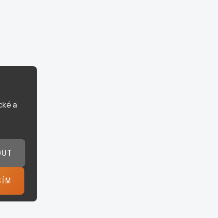
cké a
OUT
SÍM