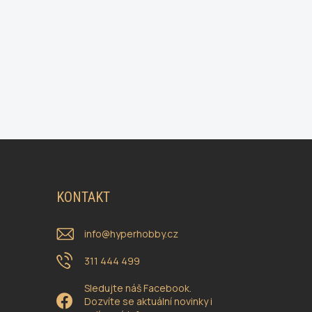
KONTAKT
info
@
hyperhobby.cz
311 444 499
Sledujte náš Facebook.
Dozvíte se aktuální novinky i