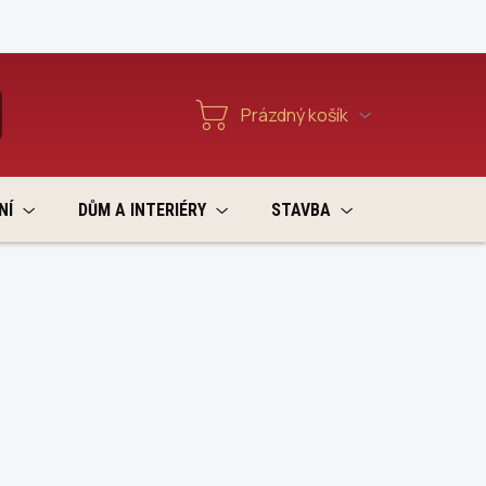
Reklamace a vratky
Prázdný košík
T
Nákupní
košík
NÍ
DŮM A INTERIÉRY
STAVBA
VÝPRODEJ