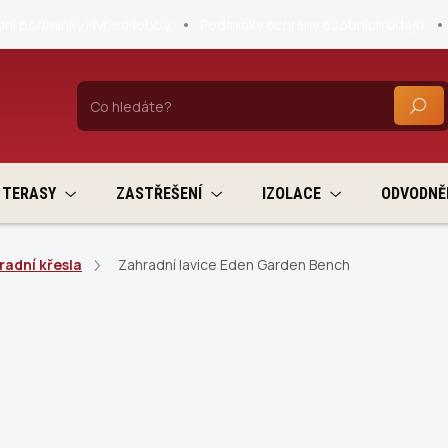
ní podmínky HyperHobby
Podmínky ochrany osobních údajů
HLEDA
TERASY
ZASTŘEŠENÍ
IZOLACE
ODVODNĚ
radní křesla
Zahradní lavice Eden Garden Bench