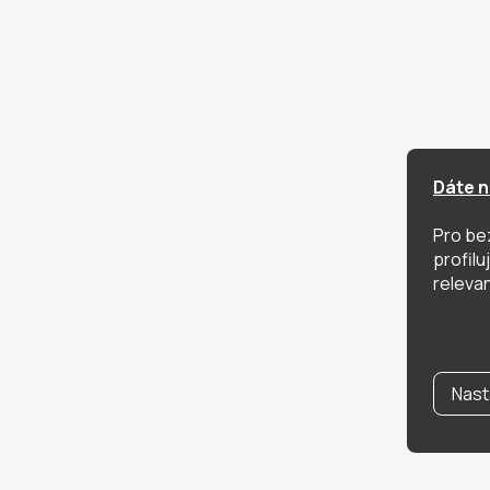
Dáte n
Pro be
profil
relevan
Nast