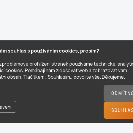
ám souhlas s používáním cookies, prosím?
zproblémové prohlížení stránek používáme technické, analyti
ující cookies. Pomáhají nám zlepšovat web a zobrazovat vám
tní obsah. Tlačítkem ,,Souhlasím,, povolíte vše. Děkujeme.
ODMÍTN
avení
SOUHLA