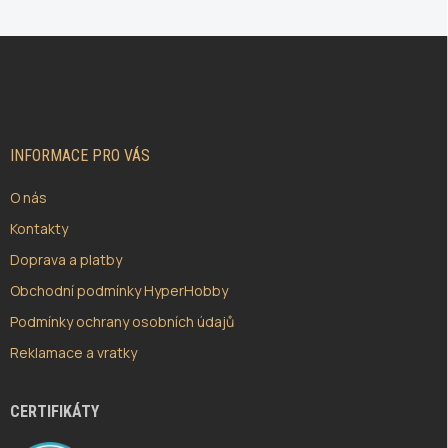
Z
Á
P
A
T
Í
INFORMACE PRO VÁS
O nás
Kontakty
Doprava a platby
Obchodní podmínky HyperHobby
Podmínky ochrany osobních údajů
Reklamace a vratky
CERTIFIKÁTY