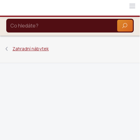
Přejít
na
obsah
HLEDAT
Zahradní nábytek