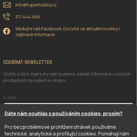
info
@
hyperhobby.cz
311 444 499
Sledujte náš Facebook. Dozvíte se aktuální novinky i
zajímavé informace.
ODEBÍRAT NEWSLETTER
Vložte svůj e-mail a my vám budeme zasílat informace o nových
produktech na našem e-shopu.
E-MAIL
Dáte nám souhlas s používáním cookies, prosím?
Pro bezproblémové prohlížení stránek používáme
Odesláním potvrzuji, že jsem se seznámil/a se zásadami
technické, analytické a profilující cookies. Pomáhají nám
ochrany osobních údajů. Úplné znění naleznete
zde