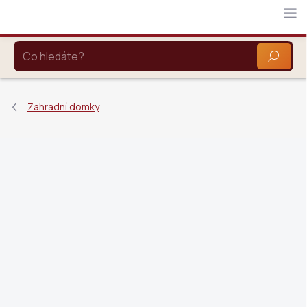
Přejít
na
obsah
HLEDAT
Zahradní domky