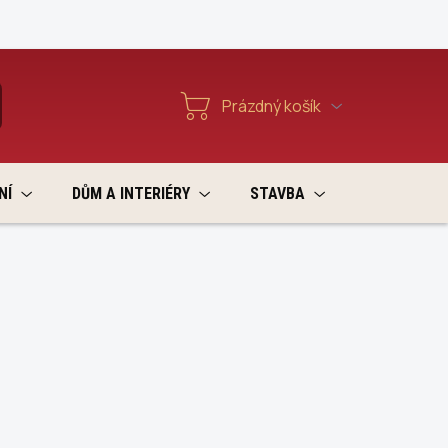
Reklamace a vratky
Prázdný košík
T
Nákupní
košík
NÍ
DŮM A INTERIÉRY
STAVBA
VÝPRODEJ