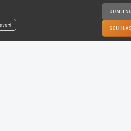
ODMÍTN
avení
SOUHLA