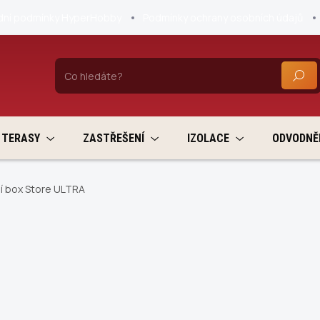
ní podmínky HyperHobby
Podmínky ochrany osobních údajů
HLEDA
TERASY
ZASTŘEŠENÍ
IZOLACE
ODVODNĚ
í box Store ULTRA