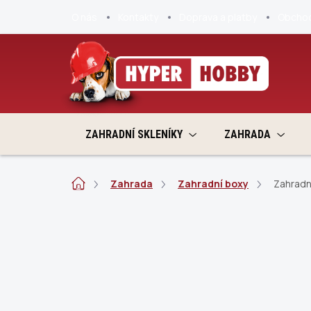
Přejít
O nás
Kontakty
Doprava a platby
Obchod
na
obsah
ZAHRADNÍ SKLENÍKY
ZAHRADA
Domů
Zahrada
Zahradní boxy
Zahradn