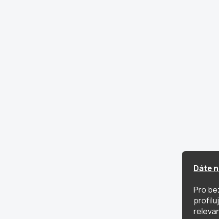
Dáte n
Pro be
profil
relevan