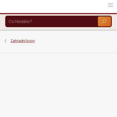
Přejít
na
obsah
HLEDAT
Zahradní boxy