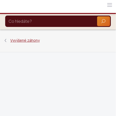
Přejít
na
obsah
HLEDAT
Vyvýšené záhony