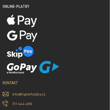
ONLINE-PLATBY
KONTAKT
info
@
hyperhobby.cz
311 444 499