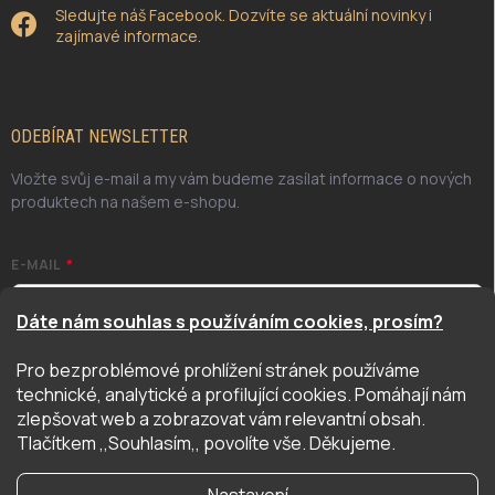
Sledujte náš Facebook. Dozvíte se aktuální novinky i
zajímavé informace.
ODEBÍRAT NEWSLETTER
Vložte svůj e-mail a my vám budeme zasílat informace o nových
produktech na našem e-shopu.
E-MAIL
Dáte nám souhlas s používáním cookies, prosím?
Pro bezproblémové prohlížení stránek používáme
Odesláním potvrzuji, že jsem se seznámil/a se zásadami
technické, analytické a profilující cookies. Pomáhají nám
ochrany osobních údajů. Úplné znění naleznete
zde
zlepšovat web a zobrazovat vám relevantní obsah.
PŘIHLÁSIT SE
Tlačítkem ,,Souhlasím,, povolíte vše. Děkujeme.