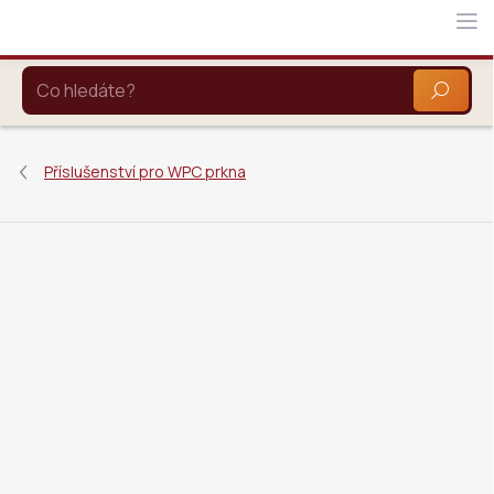
Přejít
na
obsah
HLEDAT
Příslušenství pro WPC prkna