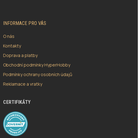
P
A
T
Í
INFORMACE PRO VÁS
O nás
Kontakty
Doprava a platby
Obchodní podmínky HyperHobby
Podmínky ochrany osobních údajů
Reklamace a vratky
CERTIFIKÁTY