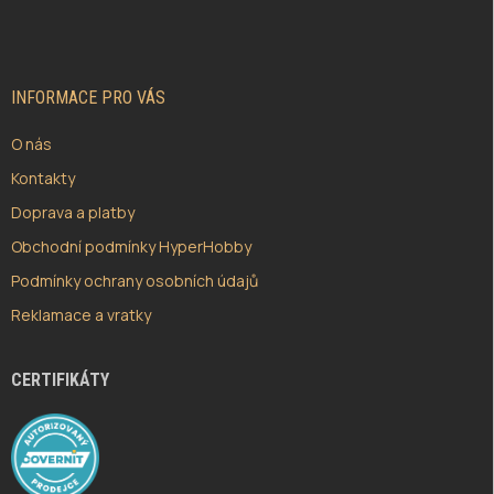
Á
P
A
T
Í
INFORMACE PRO VÁS
O nás
Kontakty
Doprava a platby
Obchodní podmínky HyperHobby
Podmínky ochrany osobních údajů
Reklamace a vratky
CERTIFIKÁTY