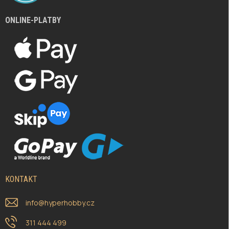
ONLINE-PLATBY
KONTAKT
info
@
hyperhobby.cz
311 444 499