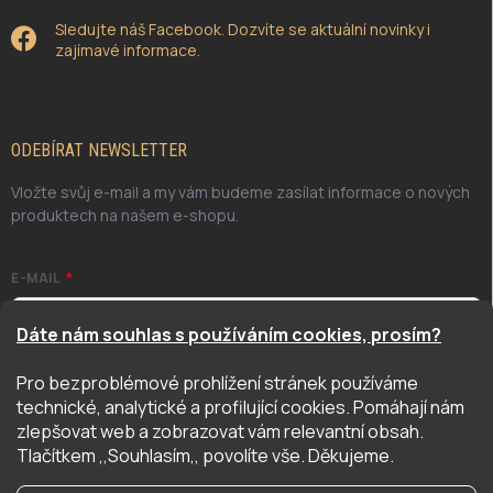
Sledujte náš Facebook. Dozvíte se aktuální novinky i
zajímavé informace.
ODEBÍRAT NEWSLETTER
Vložte svůj e-mail a my vám budeme zasílat informace o nových
produktech na našem e-shopu.
E-MAIL
Dáte nám souhlas s používáním cookies, prosím?
Pro bezproblémové prohlížení stránek používáme
Odesláním potvrzuji, že jsem se seznámil/a se zásadami
technické, analytické a profilující cookies. Pomáhají nám
ochrany osobních údajů. Úplné znění naleznete
zde
zlepšovat web a zobrazovat vám relevantní obsah.
PŘIHLÁSIT SE
Tlačítkem ,,Souhlasím,, povolíte vše. Děkujeme.