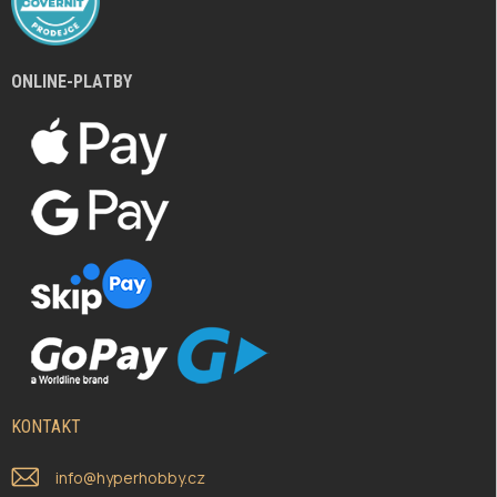
ONLINE-PLATBY
KONTAKT
info
@
hyperhobby.cz