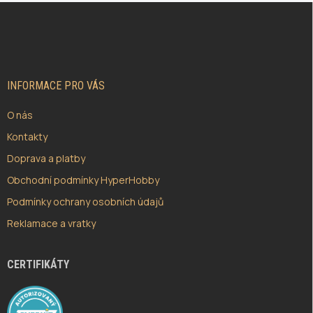
Z
Á
P
A
T
Í
INFORMACE PRO VÁS
O nás
Kontakty
Doprava a platby
Obchodní podmínky HyperHobby
Podmínky ochrany osobních údajů
Reklamace a vratky
CERTIFIKÁTY