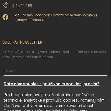
311 444 499
Sledujte náš Facebook. Dozvíte se aktuální novinky i
zajímavé informace.
ODEBÍRAT NEWSLETTER
Vložte svůj e-mail a my vám budeme zasílat informace o nových
produktech na našem e-shopu.
E-MAIL
Dáte nám souhlas s používáním cookies, prosím?
Pro bezproblémové prohlížení stránek používáme
Odesláním potvrzuji, že jsem se seznámil/a se zásadami
technické, analytické a profilující cookies. Pomáhají nám
ochrany osobních údajů. Úplné znění naleznete
zde
zlepšovat web a zobrazovat vám relevantní obsah.
PŘIHLÁSIT SE