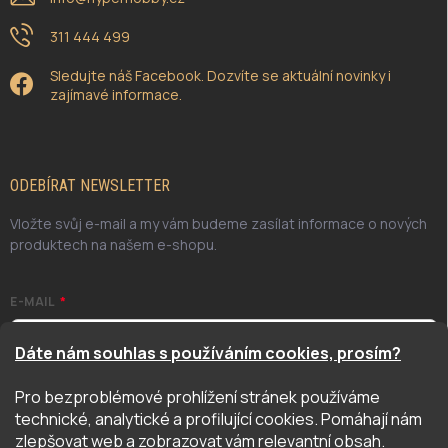
311 444 499
Sledujte náš Facebook. Dozvíte se aktuální novinky i
zajímavé informace.
ODEBÍRAT NEWSLETTER
Vložte svůj e-mail a my vám budeme zasílat informace o nových
produktech na našem e-shopu.
E-MAIL
Dáte nám souhlas s používáním cookies, prosím?
Pro bezproblémové prohlížení stránek používáme
Odesláním potvrzuji, že jsem se seznámil/a se zásadami
technické, analytické a profilující cookies. Pomáhají nám
ochrany osobních údajů. Úplné znění naleznete
zde
zlepšovat web a zobrazovat vám relevantní obsah.