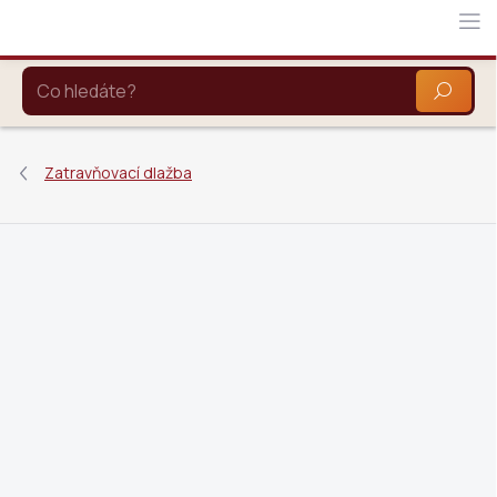
Přejít
na
obsah
HLEDAT
Zatravňovací dlažba