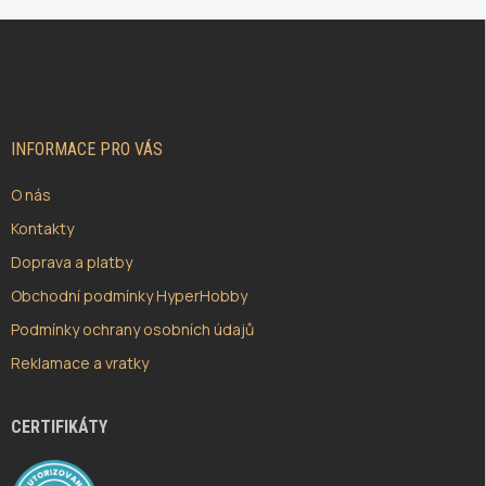
Z
Á
P
A
T
Í
INFORMACE PRO VÁS
O nás
Kontakty
Doprava a platby
Obchodní podmínky HyperHobby
Podmínky ochrany osobních údajů
Reklamace a vratky
CERTIFIKÁTY