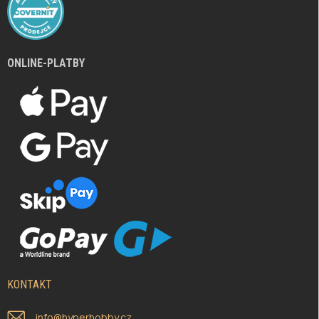
ONLINE-PLATBY
KONTAKT
info
@
hyperhobby.cz