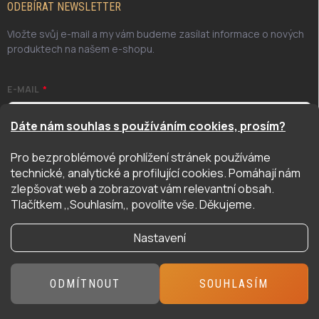
ODEBÍRAT NEWSLETTER
Vložte svůj e-mail a my vám budeme zasílat informace o nových
produktech na našem e-shopu.
E-MAIL
Dáte nám souhlas s používáním cookies, prosím?
Pro bezproblémové prohlížení stránek používáme
Odesláním potvrzuji, že jsem se seznámil/a se zásadami
technické, analytické a profilující cookies. Pomáhají nám
ochrany osobních údajů. Úplné znění naleznete
zde
zlepšovat web a zobrazovat vám relevantní obsah.
PŘIHLÁSIT SE
Tlačítkem ,,Souhlasím,, povolíte vše. Děkujeme.
Nastavení
Copyright 2026
Hyper Hobby
. Všechna práva vyhrazena.
ODMÍTNOUT
SOUHLASÍM
Vytvořil Shoptet