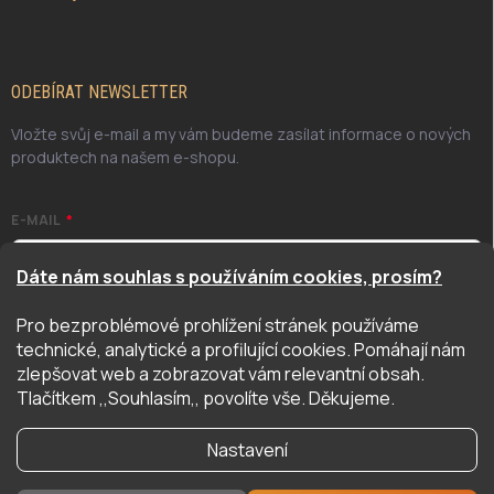
ODEBÍRAT NEWSLETTER
Vložte svůj e-mail a my vám budeme zasílat informace o nových
produktech na našem e-shopu.
E-MAIL
Dáte nám souhlas s používáním cookies, prosím?
Pro bezproblémové prohlížení stránek používáme
Odesláním potvrzuji, že jsem se seznámil/a se zásadami
technické, analytické a profilující cookies. Pomáhají nám
ochrany osobních údajů. Úplné znění naleznete
zde
zlepšovat web a zobrazovat vám relevantní obsah.
PŘIHLÁSIT SE
Tlačítkem ,,Souhlasím,, povolíte vše. Děkujeme.
Nastavení