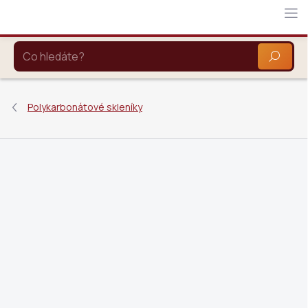
Přejít
na
obsah
HLEDAT
Polykarbonátové skleníky