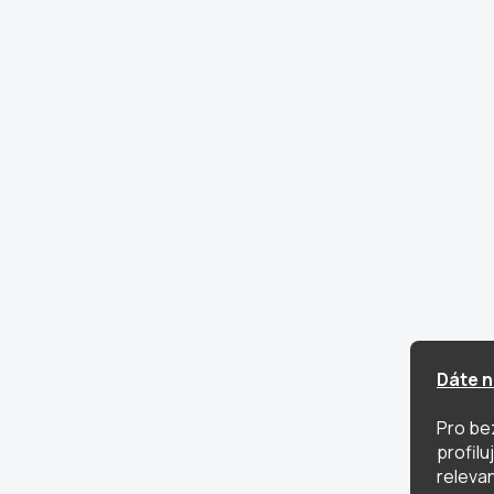
Dáte n
Pro be
profil
relevan