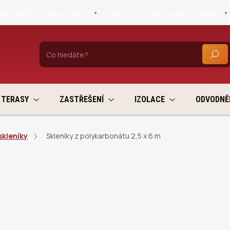
ní podmínky HyperHobby
Podmínky ochrany osobních údajů
HLEDA
TERASY
ZASTŘEŠENÍ
IZOLACE
ODVODNĚ
skleníky
Skleníky z polykarbonátu 2,5 x 6 m