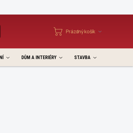
Reklamace a vratky
Prázdný košík
T
Nákupní
košík
NÍ
DŮM A INTERIÉRY
STAVBA
VÝPRODEJ