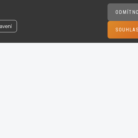
ODMÍTN
avení
SOUHLA