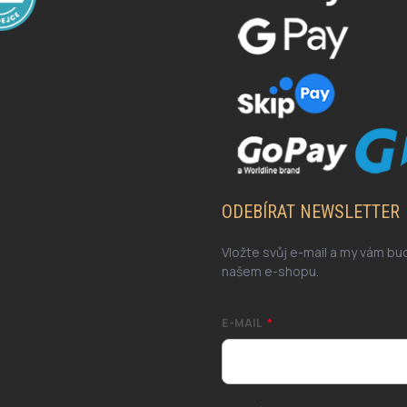
ODEBÍRAT NEWSLETTER
Vložte svůj e-mail a my vám b
našem e-shopu.
E-MAIL