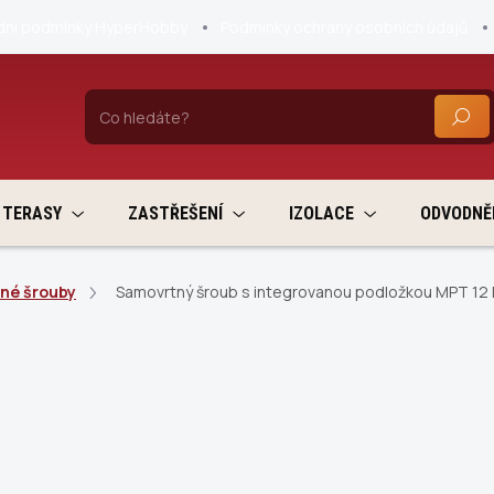
ní podmínky HyperHobby
Podmínky ochrany osobních údajů
HLEDA
TERASY
ZASTŘEŠENÍ
IZOLACE
ODVODNĚ
né šrouby
Samovrtný šroub s integrovanou podložkou MPT 12 