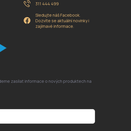
311 444 499
Sledujte náš Facebook.
Dozvíte se aktuální novinky i
zajímavé informace.
udeme zasílat informace o nových produktech na