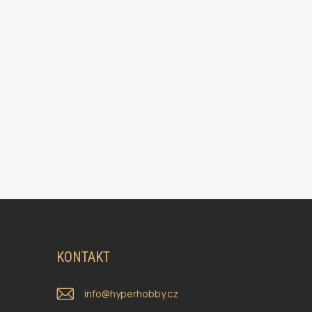
KONTAKT
info
@
hyperhobby.cz