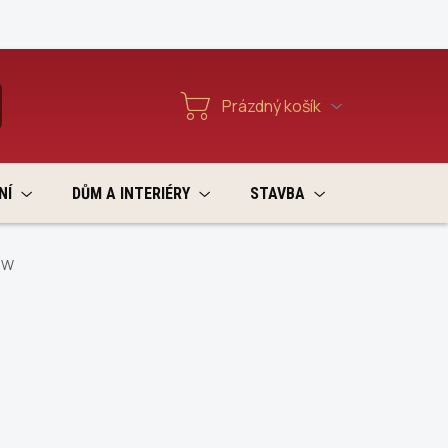
Reklamace a vratky
Prázdný košík
T
Nákupní
košík
NÍ
DŮM A INTERIÉRY
STAVBA
VÝPRODEJ
IW