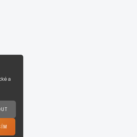
cké a
OUT
SÍM