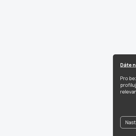
Dáte n
Pro be
profil
relevan
Nast