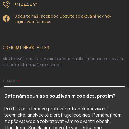
311 444 499
Sledujte náš Facebook. Dozvíte se aktuální novinky i
zajímavé informace.
ODEBÍRAT NEWSLETTER
Vložte svůj e-mail a my vám budeme zasílat informace o nových
produktech na našem e-shopu.
E-MAIL
Dáte nám souhlas s používáním cookies, prosím?
Pro bezproblémové prohlížení stránek používáme
Odesláním potvrzuji, že jsem se seznámil/a se zásadami
technické, analytické a profilující cookies. Pomáhají nám
ochrany osobních údajů. Úplné znění naleznete
zde
zlepšovat web a zobrazovat vám relevantní obsah.
PŘIHLÁSIT SE
Tlačítkem ,,Souhlasím,, povolíte vše. Děkujeme.