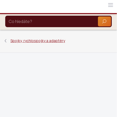
Přejít
na
obsah
HLEDAT
Spojky, rychlospojky a adaptéry