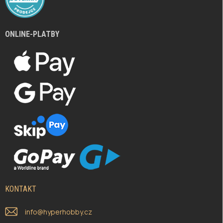
ONLINE-PLATBY
KONTAKT
info
@
hyperhobby.cz