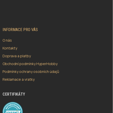
Z
Á
P
A
T
Í
INFORMACE PRO VÁS
O nás
Kontakty
Doprava a platby
Obchodní podmínky HyperHobby
Podmínky ochrany osobních údajů
Reklamace a vratky
CERTIFIKÁTY