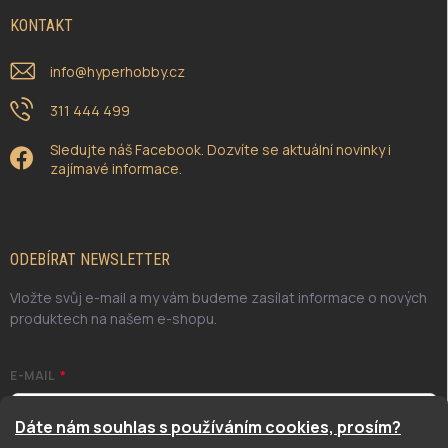
KONTAKT
info
@
hyperhobby.cz
311 444 499
Sledujte náš Facebook. Dozvíte se aktuální novinky i
zajímavé informace.
ODEBÍRAT NEWSLETTER
Vložte svůj e-mail a my vám budeme zasílat informace o nových
produktech na našem e-shopu.
E-MAIL
Dáte nám souhlas s používáním cookies, prosím?