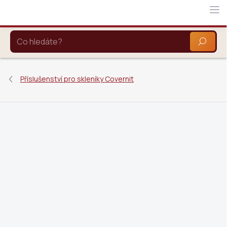
Přejít
na
obsah
HLEDAT
Příslušenství pro skleníky Covernit