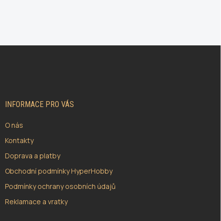
Z
Á
P
A
T
Í
INFORMACE PRO VÁS
O nás
Kontakty
Doprava a platby
Obchodní podmínky HyperHobby
Podmínky ochrany osobních údajů
Reklamace a vratky