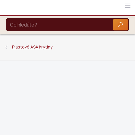
Přejít
na
obsah
HLEDAT
Plastové ASA krytiny