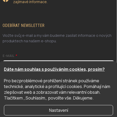
zajímavé informace.
ODEBÍRAT NEWSLETTER
Vložte svůj e-mail a my vám budeme zasílat informace o nových
produktech na našem e-shopu.
E-MAIL
Dáte nám souhlas s používáním cookies, prosím?
Pro bezproblémové prohlížení stránek používáme
Odesláním potvrzuji, že jsem se seznámil/a se zásadami
technické, analytické a profilující cookies. Pomáhají nám
ochrany osobních údajů. Úplné znění naleznete
zde
zlepšovat web a zobrazovat vám relevantní obsah.
PŘIHLÁSIT SE
Tlačítkem ,,Souhlasím,, povolíte vše. Děkujeme.
Nastavení