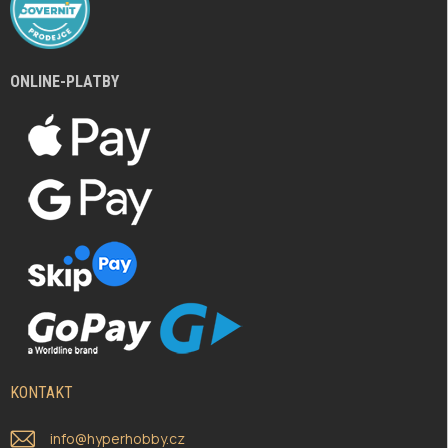
ONLINE-PLATBY
KONTAKT
info
@
hyperhobby.cz