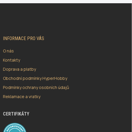
Z
Á
P
A
T
Í
INFORMACE PRO VÁS
O nás
Kontakty
Doprava a platby
Obchodní podmínky HyperHobby
Podmínky ochrany osobních údajů
Reklamace a vratky
CERTIFIKÁTY