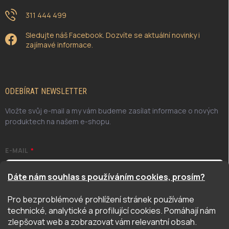
311 444 499
Sledujte náš Facebook. Dozvíte se aktuální novinky i
zajímavé informace.
ODEBÍRAT NEWSLETTER
Vložte svůj e-mail a my vám budeme zasílat informace o nových
produktech na našem e-shopu.
E-MAIL
Dáte nám souhlas s používáním cookies, prosím?
Pro bezproblémové prohlížení stránek používáme
Odesláním potvrzuji, že jsem se seznámil/a se zásadami
technické, analytické a profilující cookies. Pomáhají nám
ochrany osobních údajů. Úplné znění naleznete
zde
zlepšovat web a zobrazovat vám relevantní obsah.