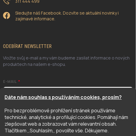
311 444 499
Sledujte náš Facebook. Dozvíte se aktuální novinky i
zajímavé informace.
ODEBÍRAT NEWSLETTER
Vložte svůj e-mail a my vám budeme zasílat informace o nových
produktech na našem e-shopu.
E-MAIL
Dáte nám souhlas s používáním cookies, prosím?
Pro bezproblémové prohlížení stránek používáme
Odesláním potvrzuji, že jsem se seznámil/a se zásadami
technické, analytické a profilující cookies. Pomáhají nám
ochrany osobních údajů. Úplné znění naleznete
zde
zlepšovat web a zobrazovat vám relevantní obsah.
PŘIHLÁSIT SE
Tlačítkem ,,Souhlasím,, povolíte vše. Děkujeme.