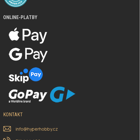
ONLINE-PLATBY
KONTAKT
info
@
hyperhobby.cz