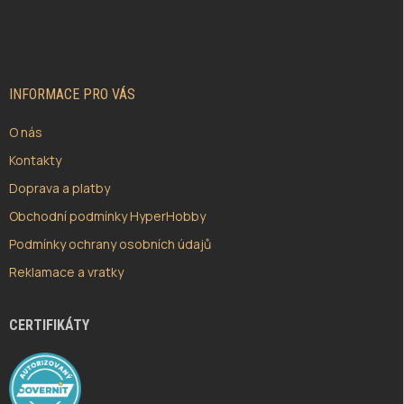
Á
P
A
T
Í
INFORMACE PRO VÁS
O nás
Kontakty
Doprava a platby
Obchodní podmínky HyperHobby
Podmínky ochrany osobních údajů
Reklamace a vratky
CERTIFIKÁTY