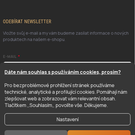
ODEBÍRAT NEWSLETTER
Vložte svůj e-mail a my vám budeme zasílat informace o nových
produktech na našem e-shopu.
E-MAIL
Dáte nám souhlas s používáním cookies, prosím?
Pro bezproblémové prohlížení stránek používáme
Odesláním potvrzuji, že jsem se seznámil/a se zásadami
technické, analytické a profilující cookies. Pomáhají nám
ochrany osobních údajů. Úplné znění naleznete
zde
zlepšovat web a zobrazovat vám relevantní obsah.
PŘIHLÁSIT SE
Tlačítkem ,,Souhlasím,, povolíte vše. Děkujeme.
Nastavení