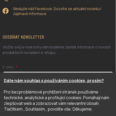
Sledujte náš Facebook. Dozvíte se aktuální novinky i
zajímavé informace.
ODEBÍRAT NEWSLETTER
Vložte svůj e-mail a my vám budeme zasílat informace o nových
produktech na našem e-shopu.
E-MAIL
Dáte nám souhlas s používáním cookies, prosím?
Pro bezproblémové prohlížení stránek používáme
Odesláním potvrzuji, že jsem se seznámil/a se zásadami
technické, analytické a profilující cookies. Pomáhají nám
ochrany osobních údajů. Úplné znění naleznete
zde
zlepšovat web a zobrazovat vám relevantní obsah.
PŘIHLÁSIT SE
Tlačítkem ,,Souhlasím,, povolíte vše. Děkujeme.