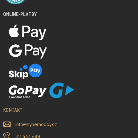
ONLINE-PLATBY
KONTAKT
info
@
hyperhobby.cz
311 444 499