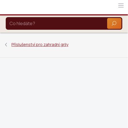
Přejít
na
obsah
HLEDAT
Příslušenství pro zahradní grily