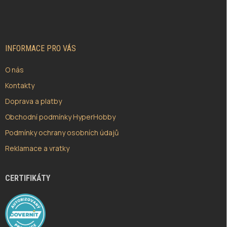
Á
P
A
T
Í
INFORMACE PRO VÁS
O nás
Kontakty
Doprava a platby
Obchodní podmínky HyperHobby
Podmínky ochrany osobních údajů
Reklamace a vratky
CERTIFIKÁTY