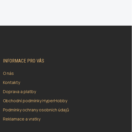
Z
Á
P
A
T
Í
INFORMACE PRO VÁS
O nás
Kontakty
Doprava a platby
Obchodní podmínky HyperHobby
Podmínky ochrany osobních údajů
Reklamace a vratky