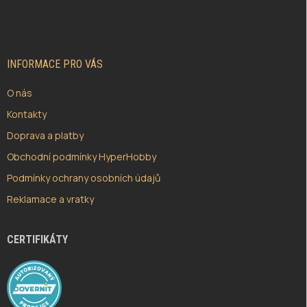
Á
P
A
T
Í
INFORMACE PRO VÁS
O nás
Kontakty
Doprava a platby
Obchodní podmínky HyperHobby
Podmínky ochrany osobních údajů
Reklamace a vratky
CERTIFIKÁTY