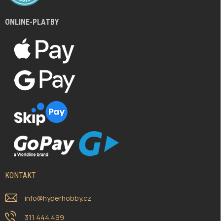
ONLINE-PLATBY
KONTAKT
info
@
hyperhobby.cz
311 444 499