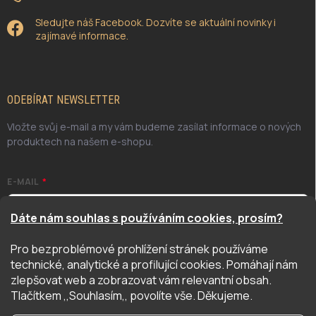
Sledujte náš Facebook. Dozvíte se aktuální novinky i
zajímavé informace.
ODEBÍRAT NEWSLETTER
Vložte svůj e-mail a my vám budeme zasílat informace o nových
produktech na našem e-shopu.
E-MAIL
Dáte nám souhlas s používáním cookies, prosím?
Pro bezproblémové prohlížení stránek používáme
Odesláním potvrzuji, že jsem se seznámil/a se zásadami
technické, analytické a profilující cookies. Pomáhají nám
ochrany osobních údajů. Úplné znění naleznete
zde
zlepšovat web a zobrazovat vám relevantní obsah.
PŘIHLÁSIT SE
Tlačítkem ,,Souhlasím,, povolíte vše. Děkujeme.