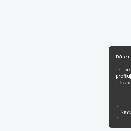
Dáte n
Pro be
profil
relevan
Nast