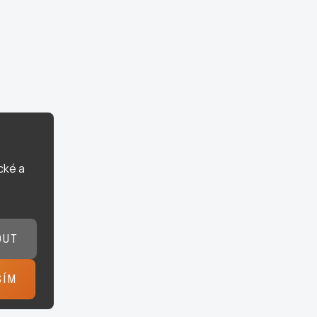
cké a
OUT
SÍM