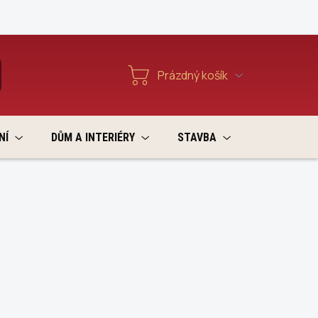
Reklamace a vratky
Prázdný košík
T
Nákupní
košík
NÍ
DŮM A INTERIÉRY
STAVBA
VÝPRODEJ