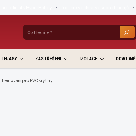
ní podmínky HyperHobby
Podmínky ochrany osobních údajů
HLEDA
TERASY
ZASTŘEŠENÍ
IZOLACE
ODVODNĚ
Lemování pro PVC krytiny