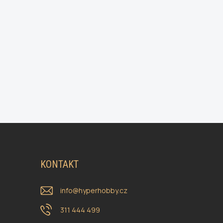
KONTAKT
info
@
hyperhobby.cz
311 444 499