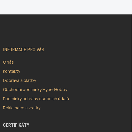
Z
Á
P
A
T
Í
INFORMACE PRO VÁS
O nás
Kontakty
Doprava a platby
Obchodní podmínky HyperHobby
Podmínky ochrany osobních údajů
Reklamace a vratky
CERTIFIKÁTY