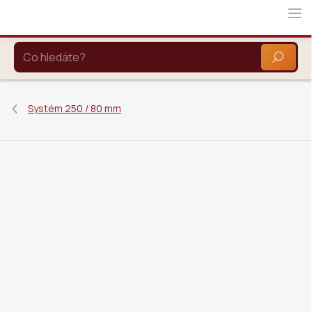
Přejít
na
obsah
HLEDAT
Systém 250 / 80 mm