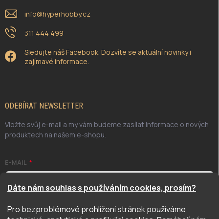
info
@
hyperhobby.cz
311 444 499
Sledujte náš Facebook. Dozvíte se aktuální novinky i
zajímavé informace.
ODEBÍRAT NEWSLETTER
Vložte svůj e-mail a my vám budeme zasílat informace o nových
produktech na našem e-shopu.
E-MAIL
Dáte nám souhlas s používáním cookies, prosím?
Pro bezproblémové prohlížení stránek používáme
Odesláním potvrzuji, že jsem se seznámil/a se zásadami