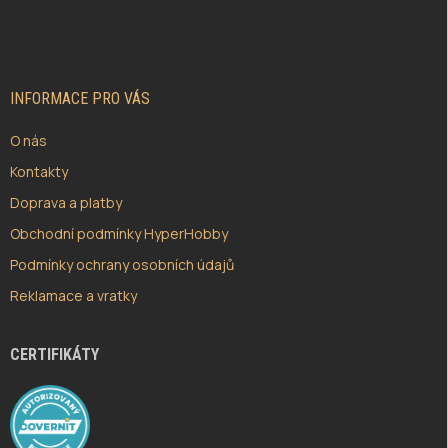
Á
P
A
T
Í
INFORMACE PRO VÁS
O nás
Kontakty
Doprava a platby
Obchodní podmínky HyperHobby
Podmínky ochrany osobních údajů
Reklamace a vratky
CERTIFIKÁTY