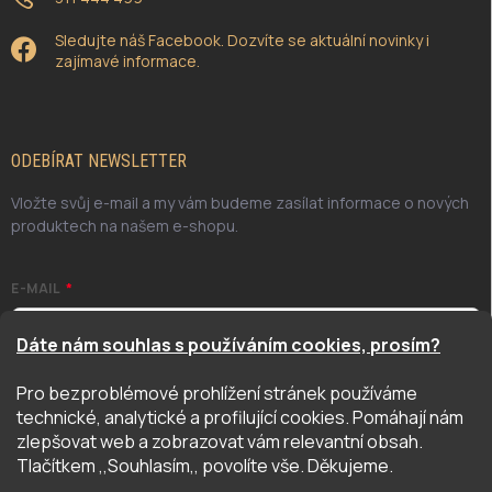
Sledujte náš Facebook. Dozvíte se aktuální novinky i
zajímavé informace.
ODEBÍRAT NEWSLETTER
Vložte svůj e-mail a my vám budeme zasílat informace o nových
produktech na našem e-shopu.
E-MAIL
Dáte nám souhlas s používáním cookies, prosím?
Pro bezproblémové prohlížení stránek používáme
Odesláním potvrzuji, že jsem se seznámil/a se zásadami
technické, analytické a profilující cookies. Pomáhají nám
ochrany osobních údajů. Úplné znění naleznete
zde
zlepšovat web a zobrazovat vám relevantní obsah.
PŘIHLÁSIT SE
Tlačítkem ,,Souhlasím,, povolíte vše. Děkujeme.