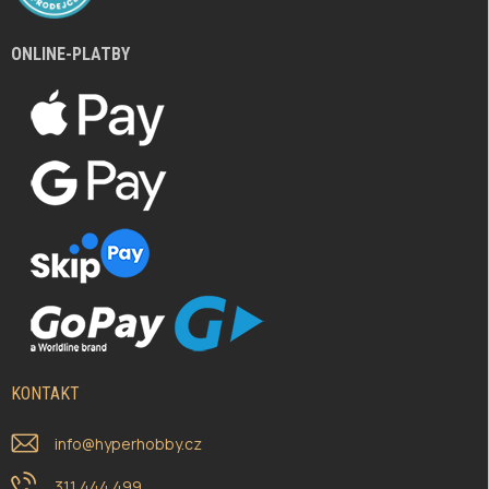
ONLINE-PLATBY
KONTAKT
info
@
hyperhobby.cz
311 444 499