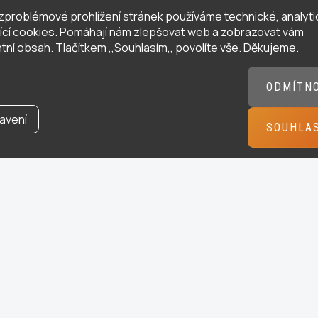
zproblémové prohlížení stránek používáme technické, analyti
ující cookies. Pomáhají nám zlepšovat web a zobrazovat vám
tní obsah. Tlačítkem ,,Souhlasím,, povolíte vše. Děkujeme.
ODMÍTN
avení
SOUHLA