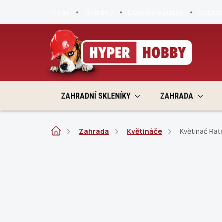
Přejít
O nás
Kontakty
Doprava a platby
Obchod
na
obsah
ZAHRADNÍ SKLENÍKY
ZAHRADA
Domů
Zahrada
Květináče
Květináč Ra