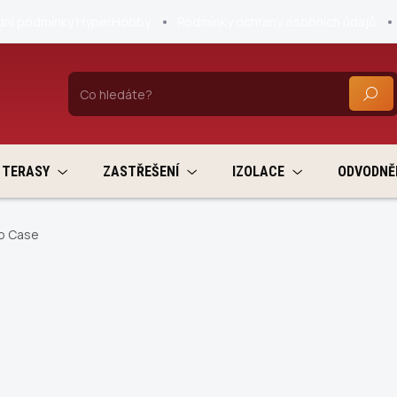
ní podmínky HyperHobby
Podmínky ochrany osobních údajů
HLEDA
TERASY
ZASTŘEŠENÍ
IZOLACE
ODVODNĚ
to Case