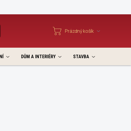
Reklamace a vratky
Prázdný košík
T
Nákupní
košík
NÍ
DŮM A INTERIÉRY
STAVBA
VÝPRODEJ