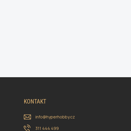
KONTAKT
info
@
hyperhobby.cz
311 444 499