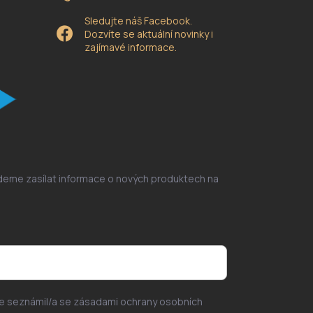
Sledujte náš Facebook.
Dozvíte se aktuální novinky i
zajímavé informace.
udeme zasílat informace o nových produktech na
se seznámil/a se zásadami ochrany osobních