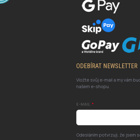
ODEBÍRAT NEWSLETTER
Vložte svůj e-mail a my vám b
našem e-shopu.
E-MAIL
Odesláním potvrzuji, že jsem 