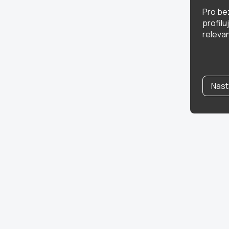
Pro be
profil
relevan
Nast