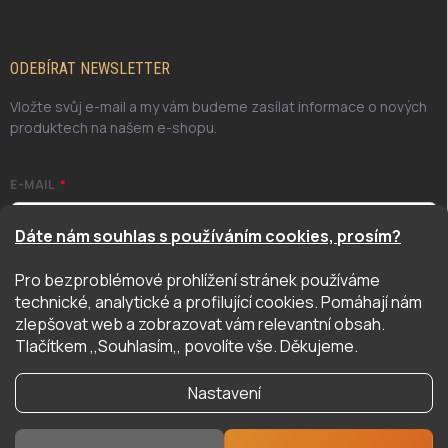
ODEBÍRAT NEWSLETTER
Vložte svůj e-mail a my vám budeme zasílat informace o nových
produktech na našem e-shopu.
E-MAIL
Dáte nám souhlas s používáním cookies, prosím?
Pro bezproblémové prohlížení stránek používáme
Odesláním potvrzuji, že jsem se seznámil/a se zásadami
technické, analytické a profilující cookies. Pomáhají nám
ochrany osobních údajů. Úplné znění naleznete
zde
zlepšovat web a zobrazovat vám relevantní obsah.
PŘIHLÁSIT SE
Tlačítkem ,,Souhlasím,, povolíte vše. Děkujeme.
Nastavení