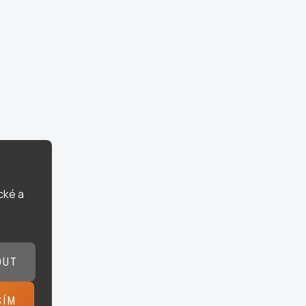
cké a
OUT
SÍM