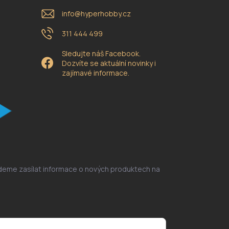
info
@
hyperhobby.cz
311 444 499
Sledujte náš Facebook.
Dozvíte se aktuální novinky i
zajímavé informace.
udeme zasílat informace o nových produktech na