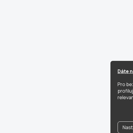
Dáte n
Pro be
profil
relevan
Nast