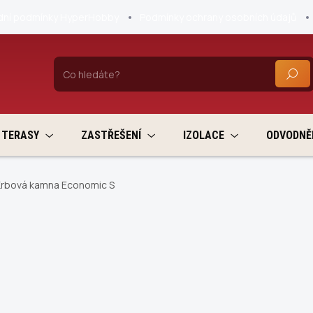
ní podmínky HyperHobby
Podmínky ochrany osobních údajů
HLEDA
TERASY
ZASTŘEŠENÍ
IZOLACE
ODVODNĚ
Krbová kamna Economic S