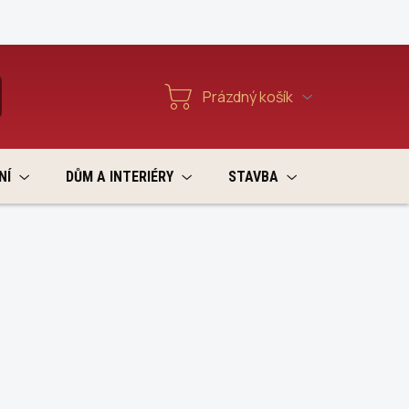
Reklamace a vratky
Prázdný košík
T
Nákupní
košík
NÍ
DŮM A INTERIÉRY
STAVBA
VÝPRODEJ