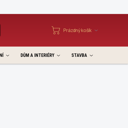
Reklamace a vratky
Prázdný košík
T
Nákupní
košík
NÍ
DŮM A INTERIÉRY
STAVBA
VÝPRODEJ