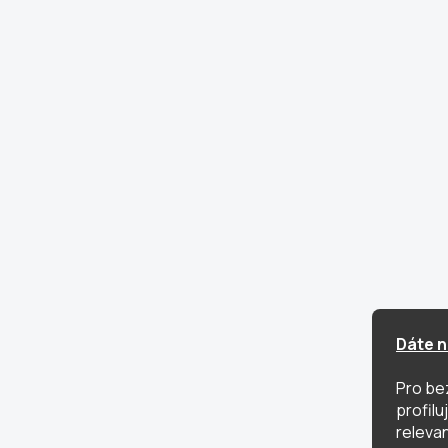
Dáte n
Pro be
profil
relevan