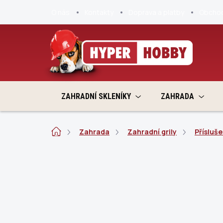
Přejít
O nás
Kontakty
Doprava a platby
Obchod
na
obsah
ZAHRADNÍ SKLENÍKY
ZAHRADA
Domů
Zahrada
Zahradní grily
Přísluše