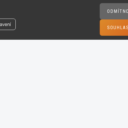
ODMÍTN
avení
SOUHLA