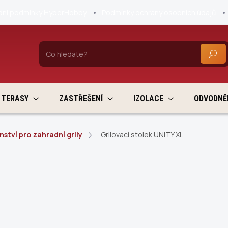
ní podmínky HyperHobby
Podmínky ochrany osobních údajů
HLEDA
TERASY
ZASTŘEŠENÍ
IZOLACE
ODVODNĚ
nství pro zahradní grily
Grilovací stolek UNITY XL