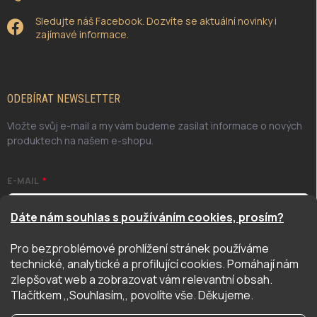
Sledujte náš Facebook. Dozvíte se aktuální novinky i
zajímavé informace.
ODEBÍRAT NEWSLETTER
Vložte svůj e-mail a my vám budeme zasílat informace o nových
produktech na našem e-shopu.
E-MAIL
Dáte nám souhlas s používáním cookies, prosím?
Pro bezproblémové prohlížení stránek používáme
Odesláním potvrzuji, že jsem se seznámil/a se zásadami
technické, analytické a profilující cookies. Pomáhají nám
ochrany osobních údajů. Úplné znění naleznete
zde
zlepšovat web a zobrazovat vám relevantní obsah.
PŘIHLÁSIT SE
Tlačítkem ,,Souhlasím,, povolíte vše. Děkujeme.