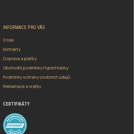
Á
P
A
T
Í
INFORMACE PRO VÁS
O nás
Kontakty
Doprava a platby
Obchodní podmínky HyperHobby
Podmínky ochrany osobních údajů
Reklamace a vratky
CERTIFIKÁTY