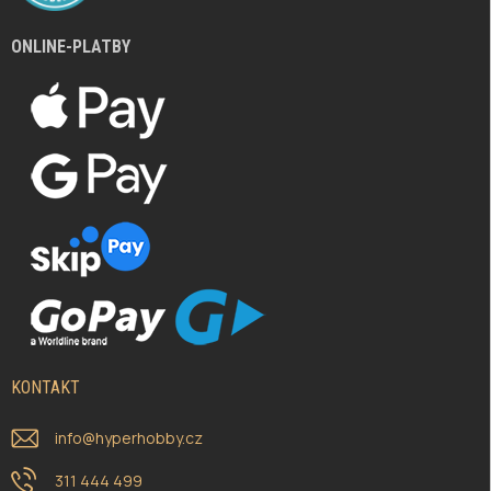
ONLINE-PLATBY
KONTAKT
info
@
hyperhobby.cz
311 444 499