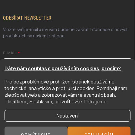
ODEBÍRAT NEWSLETTER
Vložte svůj e-mail a my vám budeme zasílat informace o nových
produktech na našem e-shopu.
E-MAIL
Dáte nám souhlas s používáním cookies, prosím?
Pro bezproblémové prohlížení stránek používáme
Odesláním potvrzuji, že jsem se seznámil/a se zásadami
technické, analytické a profilující cookies. Pomáhají nám
ochrany osobních údajů. Úplné znění naleznete
zde
zlepšovat web a zobrazovat vám relevantní obsah.
PŘIHLÁSIT SE
Tlačítkem ,,Souhlasím,, povolíte vše. Děkujeme.
Nastavení
Copyright 2026
Hyper Hobby
. Všechna práva vyhrazena.