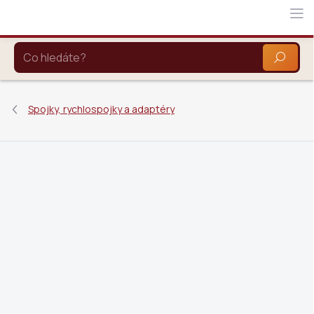
Přejít
na
obsah
HLEDAT
Spojky, rychlospojky a adaptéry