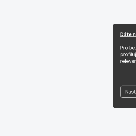
Dáte n
Pro be
profil
relevan
Nast