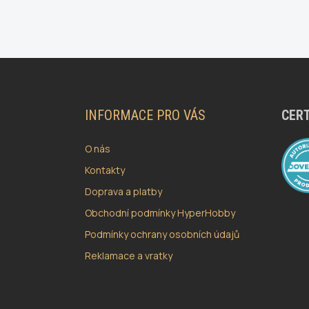
Z
Á
P
A
INFORMACE PRO VÁS
CERT
T
Í
O nás
Kontakty
Doprava a platby
Obchodní podmínky HyperHobby
Podmínky ochrany osobních údajů
Reklamace a vratky