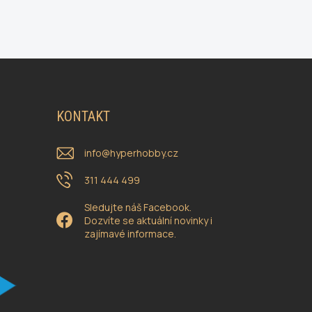
KONTAKT
info
@
hyperhobby.cz
311 444 499
Sledujte náš Facebook.
Dozvíte se aktuální novinky i
zajímavé informace.