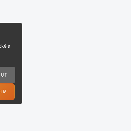
cké a
OUT
SÍM