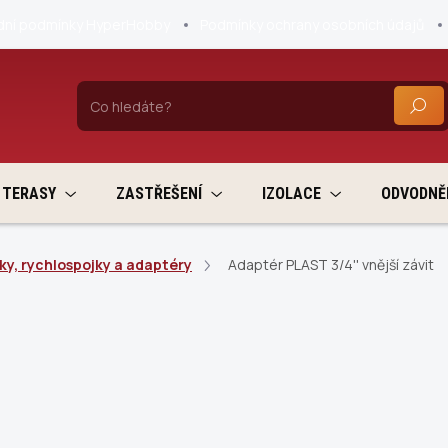
ní podmínky HyperHobby
Podmínky ochrany osobních údajů
HLEDA
TERASY
ZASTŘEŠENÍ
IZOLACE
ODVODNĚ
ky, rychlospojky a adaptéry
Adaptér PLAST 3/4'' vnější závit