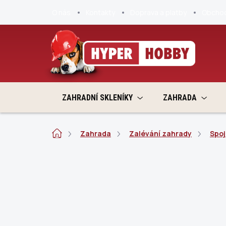
Přejít
O nás
Kontakty
Doprava a platby
Obchod
na
obsah
ZAHRADNÍ SKLENÍKY
ZAHRADA
Domů
Zahrada
Zalévání zahrady
Spoj