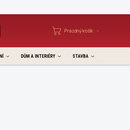
Reklamace a vratky
Prázdný košík
T
Nákupní
košík
NÍ
DŮM A INTERIÉRY
STAVBA
VÝPRODEJ