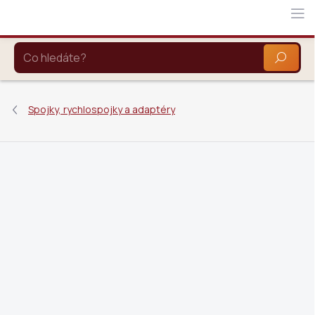
Přejít
na
obsah
HLEDAT
Spojky, rychlospojky a adaptéry